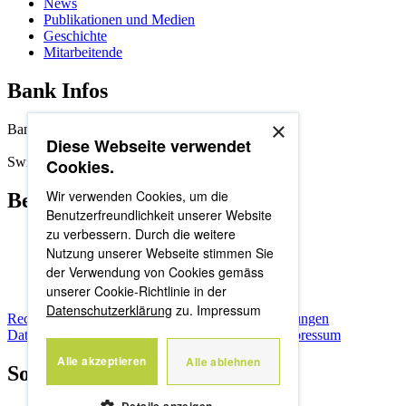
News
Publikationen und Medien
Geschichte
Mitarbeitende
Bank Infos
×
Bankenclearing: 8395
Diese Webseite verwendet
Swift/BIC-Adresse: SLBUCH22
Cookies.
Wir verwenden Cookies, um die
Beliebte Seiten
Benutzerfreundlichkeit unserer Website
zu verbessern. Durch die weitere
News
Nutzung unserer Webseite stimmen Sie
Mitarbeitende
der Verwendung von Cookies gemäss
Organisation
Standorte
unserer Cookie-Richtlinie in der
Datenschutzerklärung
zu.
Impressum
Rechtliche Hinweise
Allgemeine Geschäftsbedingungen
Datenschutzerklärung
Nutzungsbestimmungen
Impressum
Alle akzeptieren
Alle ablehnen
Social Media