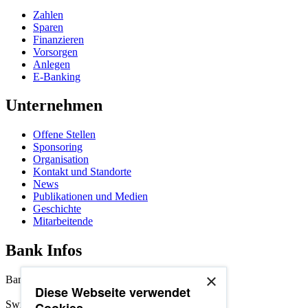
Zahlen
Sparen
Finanzieren
Vorsorgen
Anlegen
E-Banking
Unternehmen
Offene Stellen
Sponsoring
Organisation
Kontakt und Standorte
News
Publikationen und Medien
Geschichte
Mitarbeitende
Bank Infos
×
Bankenclearing: 8395
Diese Webseite verwendet
Swift/BIC-Adresse: SLBUCH22