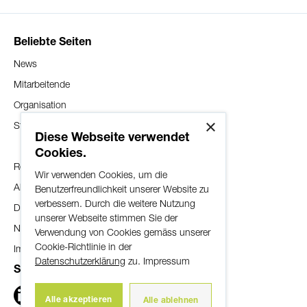
09:00-12:00 und 14:00-17:00
Telefonzeiten:
Montag bis Freitag
Beliebte Seiten
08:00-12:00 und 14:00-17:00
News
Mitarbeitende
Organisation
Während der Öffnungszeiten:
×
Standorte
Telefon:
032 352 10 60
Diese Webseite verwendet
Ausserhalb der Öffnungszeiten:
Cookies.
Maestro-Karte:
032 352 10 82
Rechtliche Hinweise
Wir verwenden Cookies, um die
Master Card/VISA:
058 958 83 83
Allgemeine Geschäftsbedingungen
Benutzerfreundlichkeit unserer Website zu
verbessern. Durch die weitere Nutzung
Datenschutzerklärung
unserer Webseite stimmen Sie der
Nutzungsbestimmungen
Hotline (24/7): 032 352 10 82
Verwendung von Cookies gemäss unserer
Cookie-Richtlinie in der
Impressum
Datenschutzerklärung
zu.
Impressum
Social Media
Bankenclearing: 8395
Postcheck-Konto: 30-38206-7
Alle akzeptieren
Alle ablehnen