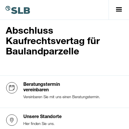
Abschluss
Login eBanking
Kaufrechtsvertag für
Kontosortiment und Konditionen
Baulandparzelle
Gebühren und Tarife
Beratungstermin
vereinbaren
So erreichen Sie uns:
Vereinbaren Sie mit uns einen Beratungstermin.
Telefon:
032 352 10 60
E-Mail:
info@slb.ch
Öffnungszeiten:
Unsere Standorte
Montag bis Freitag
Hier finden Sie uns.