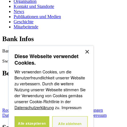
Organisation
Kontakt und Standorte
News
Publikationen und Medien
Geschichte
Mitarbeitende
Bank Infos
×
Bankenclearing: 8395
Diese Webseite verwendet
Swift/BIC-Adresse: SLBUCH22
Cookies.
Wir verwenden Cookies, um die
Beliebte Seiten
Benutzerfreundlichkeit unserer Website
zu verbessern. Durch die weitere
News
Nutzung unserer Webseite stimmen Sie
Mitarbeitende
der Verwendung von Cookies gemäss
Organisation
Standorte
unserer Cookie-Richtlinie in der
Datenschutzerklärung
zu.
Impressum
Rechtliche Hinweise
Allgemeine Geschäftsbedingungen
Datenschutzerklärung
Nutzungsbestimmungen
Impressum
Alle akzeptieren
Alle ablehnen