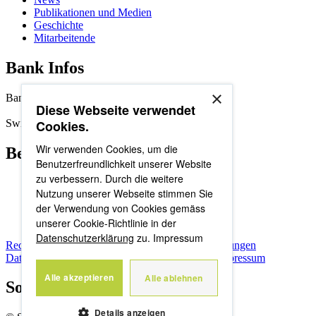
Publikationen und Medien
Geschichte
Mitarbeitende
Bank Infos
×
Bankenclearing: 8395
Diese Webseite verwendet
Swift/BIC-Adresse: SLBUCH22
Cookies.
Wir verwenden Cookies, um die
Beliebte Seiten
Benutzerfreundlichkeit unserer Website
zu verbessern. Durch die weitere
News
Nutzung unserer Webseite stimmen Sie
Mitarbeitende
der Verwendung von Cookies gemäss
Organisation
Standorte
unserer Cookie-Richtlinie in der
Datenschutzerklärung
zu.
Impressum
Rechtliche Hinweise
Allgemeine Geschäftsbedingungen
Datenschutzerklärung
Nutzungsbestimmungen
Impressum
Alle akzeptieren
Alle ablehnen
Social Media
Details anzeigen