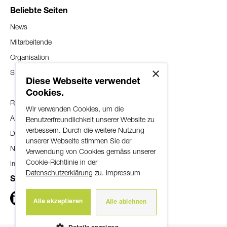
Montag bis Freitag
Beliebte Seiten
08:00-12:00 und 14:00-17:00
News
Mitarbeitende
Organisation
Während der Öffnungszeiten:
×
Standorte
Telefon:
032 352 10 60
Diese Webseite verwendet
Ausserhalb der Öffnungszeiten:
Cookies.
Maestro-Karte:
032 352 10 82
Rechtliche Hinweise
Wir verwenden Cookies, um die
Master Card/VISA:
058 958 83 83
Allgemeine Geschäftsbedingungen
Benutzerfreundlichkeit unserer Website zu
verbessern. Durch die weitere Nutzung
Datenschutzerklärung
unserer Webseite stimmen Sie der
Nutzungsbestimmungen
Hotline (24/7): 032 352 10 82
Verwendung von Cookies gemäss unserer
Cookie-Richtlinie in der
Impressum
Datenschutzerklärung
zu.
Impressum
Social Media
Bankenclearing: 8395
Postcheck-Konto: 30-38206-7
Alle akzeptieren
Alle ablehnen
Swift/BIC-Adresse: SLBUCH22