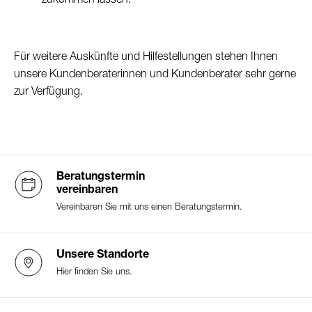
zukommen lassen.
Login eBanking
Für weitere Auskünfte und Hilfestellungen stehen Ihnen
unsere Kundenberaterinnen und Kundenberater sehr gerne
Kontosortiment und Konditionen
zur Verfügung.
Gebühren und Tarife
Beratungstermin
vereinbaren
So erreichen Sie uns:
Vereinbaren Sie mit uns einen Beratungstermin.
Telefon:
032 352 10 60
E-Mail:
info@slb.ch
Öffnungszeiten:
Unsere Standorte
Montag bis Freitag
Hier finden Sie uns.
09:00-12:00 und 14:00-17:00
Telefonzeiten: