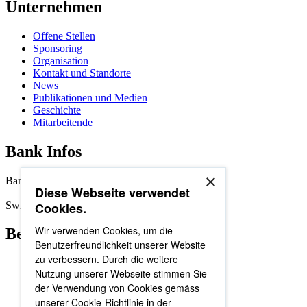
Unternehmen
Offene Stellen
Sponsoring
Organisation
Kontakt und Standorte
News
Publikationen und Medien
Geschichte
Mitarbeitende
Bank Infos
×
Bankenclearing: 8395
Diese Webseite verwendet
Swift/BIC-Adresse: SLBUCH22
Cookies.
Wir verwenden Cookies, um die
Beliebte Seiten
Benutzerfreundlichkeit unserer Website
zu verbessern. Durch die weitere
News
Nutzung unserer Webseite stimmen Sie
Mitarbeitende
der Verwendung von Cookies gemäss
Organisation
Standorte
unserer Cookie-Richtlinie in der