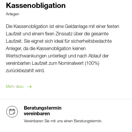
Kassenobligation
Anlegen
Login eBanking
Die Kassenobligation ist eine Geldanlage mit einer festen
Laufzeit und einem fixen Zinssatz über die gesamte
Laufzeit. Sie eignet sich ideal für sicherheitsbedachte
Kontosortiment und Konditionen
Anleger, da die Kassenobligation keinen
Wertschwankungen unterliegt und nach Ablauf der
Gebühren und Tarife
vereinbarten Laufzeit zum Nominalwert (100%)
zurückbezahlt wird.
So erreichen Sie uns:
Mehr dazu
Telefon:
032 352 10 60
E-Mail:
info@slb.ch
Beratungstermin
Öffnungszeiten:
vereinbaren
Montag bis Freitag
Vereinbaren Sie mit uns einen Beratungstermin.
09:00-12:00 und 14:00-17:00