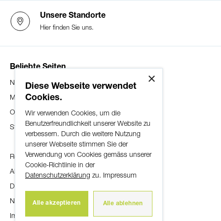
Telefonzeiten:
Montag bis Freitag
Unsere Standorte
08:00-12:00 und 14:00-17:00
Hier finden Sie uns.
Während der Öffnungszeiten:
Beliebte Seiten
×
Telefon:
032 352 10 60
News
Diese Webseite verwendet
Ausserhalb der Öffnungszeiten:
Cookies.
Mitarbeitende
Maestro-Karte:
032 352 10 82
Organisation
Wir verwenden Cookies, um die
Master Card/VISA:
058 958 83 83
Benutzerfreundlichkeit unserer Website zu
Standorte
verbessern. Durch die weitere Nutzung
unserer Webseite stimmen Sie der
Hotline (24/7): 032 352 10 82
Verwendung von Cookies gemäss unserer
Rechtliche Hinweise
Cookie-Richtlinie in der
Allgemeine Geschäftsbedingungen
Datenschutzerklärung
zu.
Impressum
Datenschutzerklärung
Bankenclearing: 8395
Nutzungsbestimmungen
Postcheck-Konto: 30-38206-7
Alle akzeptieren
Alle ablehnen
Impressum
Swift/BIC-Adresse: SLBUCH22